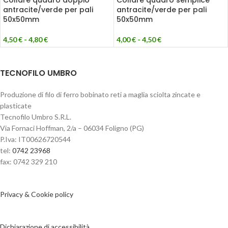
Collare quadro doppio
Collare quadro semplice
antracite/verde per pali
antracite/verde per pali
50x50mm
50x50mm
4,50
€
-
4,80
€
4,00
€
-
4,50
€
TECNOFILO UMBRO
Produzione di filo di ferro bobinato reti a maglia sciolta zincate e
plasticate
Tecnofilo Umbro S.R.L.
Via Fornaci Hoffman, 2/a – 06034 Foligno (PG)
P.Iva: IT00626720544
tel:
0742 23968
fax: 0742 329 210
Privacy & Cookie policy
Dichiarazione di accessibilità