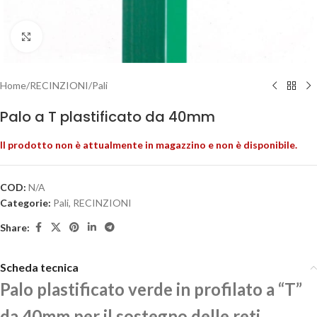
Clicca per ingrandire
Home
/
RECINZIONI
/
Pali
Palo a T plastificato da 40mm
Il prodotto non è attualmente in magazzino e non è disponibile.
COD:
N/A
Categorie:
Pali
,
RECINZIONI
Share:
Scheda tecnica
Palo plastificato verde in profilato a “T”
da 40mm per il sostegno delle reti