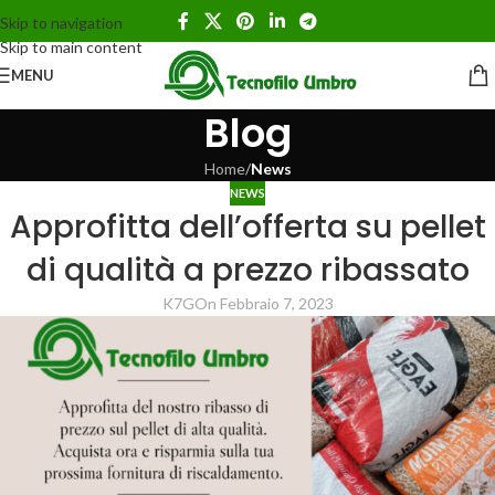
Skip to navigation
Skip to main content
MENU
Blog
Home
/
News
NEWS
Approfitta dell’offerta su pellet
di qualità a prezzo ribassato
K7G
On Febbraio 7, 2023