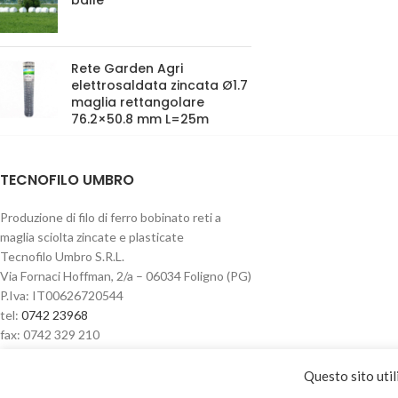
balle
Rete Garden Agri
elettrosaldata zincata Ø1.7
maglia rettangolare
76.2×50.8 mm L=25m
TECNOFILO UMBRO
Produzione di filo di ferro bobinato reti a
maglia sciolta zincate e plasticate
Tecnofilo Umbro S.R.L.
Via Fornaci Hoffman, 2/a – 06034 Foligno (PG)
P.Iva: IT00626720544
tel:
0742 23968
fax: 0742 329 210
Questo sito util
Privacy & Cookie policy