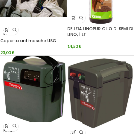
DELIZIA LINOPUR OLIO DI SEMI DI
ESAU
LINO, 1 LT
RITO
Coperta antimosche USG
14,50
€
23,00
€
ESAU
RITO
ESAU