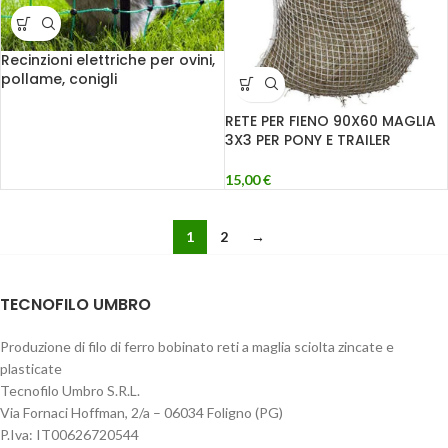
Recinzioni elettriche per ovini,
pollame, conigli
RETE PER FIENO 90X60 MAGLIA
3X3 PER PONY E TRAILER
15,00
€
1
2
→
TECNOFILO UMBRO
Produzione di filo di ferro bobinato reti a maglia sciolta zincate e
plasticate
Tecnofilo Umbro S.R.L.
Via Fornaci Hoffman, 2/a – 06034 Foligno (PG)
P.Iva: IT00626720544