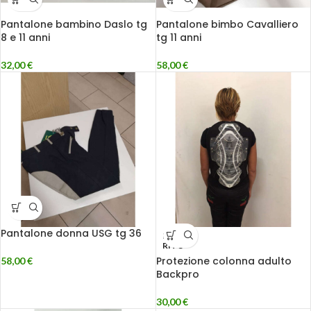
Pantalone bambino Daslo tg
Pantalone bimbo Cavalliero
8 e 11 anni
tg 11 anni
32,00
€
58,00
€
Pantalone donna USG tg 36
ESAU
RITO
Protezione colonna adulto
58,00
€
Backpro
30,00
€