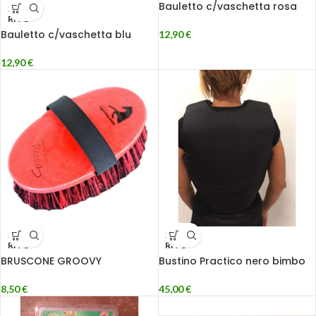
Bauletto c/vaschetta rosa
ESAU
RITO
Bauletto c/vaschetta blu
12,90
€
12,90
€
ESAU
ESAU
RITO
RITO
BRUSCONE GROOVY
Bustino Practico nero bimbo
8,50
€
45,00
€