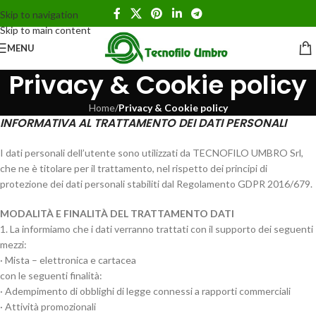
Skip to navigation
Skip to main content
MENU
Privacy & Cookie policy
Home
/
Privacy & Cookie policy
INFORMATIVA AL TRATTAMENTO DEI DATI PERSONALI
I dati personali dell’utente sono utilizzati da TECNOFILO UMBRO Srl,
che ne è titolare per il trattamento, nel rispetto dei principi di
protezione dei dati personali stabiliti dal Regolamento GDPR 2016/679.
MODALITÀ E FINALITÀ DEL TRATTAMENTO DATI
1. La informiamo che i dati verranno trattati con il supporto dei seguenti
mezzi:
· Mista – elettronica e cartacea
con le seguenti finalità:
· Adempimento di obblighi di legge connessi a rapporti commerciali
· Attività promozionali