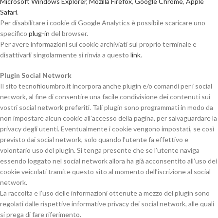
Microsoft Windows Explorer
,
Mozilla Firefox
,
Google Chrome
,
Apple
Safari
.
Per disabilitare i cookie di Google Analytics è possibile scaricare uno
specifico
plug-in
del browser.
Per avere informazioni sui cookie archiviati sul proprio terminale e
disattivarli singolarmente si rinvia a questo
link
.
Plugin Social Network
Il sito tecnofiloumbro.it incorpora anche plugin e/o comandi per i social
network, al fine di consentire una facile condivisione dei contenuti sui
vostri social network preferiti. Tali plugin sono programmati in modo da
non impostare alcun cookie all’accesso della pagina, per salvaguardare la
privacy degli utenti. Eventualmente i cookie vengono impostati, se così
previsto dai social network, solo quando l’utente fa effettivo e
volontario uso del plugin. Si tenga presente che se l’utente naviga
essendo loggato nel social network allora ha già acconsentito all’uso dei
cookie veicolati tramite questo sito al momento dell’iscrizione al social
network.
La raccolta e l’uso delle informazioni ottenute a mezzo del plugin sono
regolati dalle rispettive informative privacy dei social network, alle quali
si prega di fare riferimento.