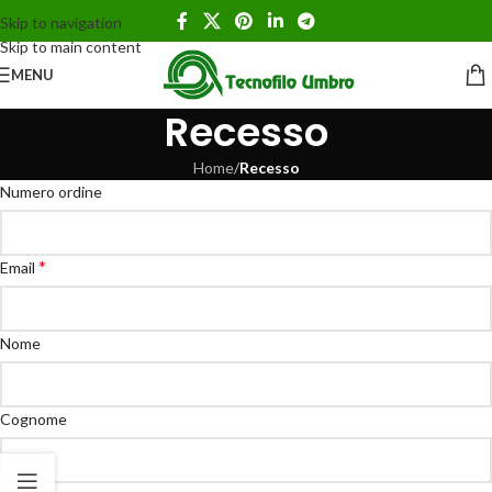
Skip to navigation
Skip to main content
MENU
Recesso
Home
/
Recesso
Numero ordine
*
Email
Email
Nome
*
(ripetere)
Cognome