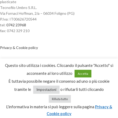
plasticate
Tecnofilo Umbro S.R.L.
Via Fornaci Hoffman, 2/a – 06034 Foligno (PG)
P.Iva: IT00626720544
tel:
0742 23968
fax: 0742 329 210
Privacy & Cookie policy
Dichiarazione di accessibilità
Questo sito utilizza i cookies. Cliccando il pulsante "Accetto" si
acconsente al loro utilizzo
Accetta
ORARI APERTURA
È tuttavia possibile negare il consenso ad uno o più cookie
tramite le
o rifiutarli tutti cliccando
Impostazioni
dal Lunedì al Venerdì
dalle 08:00 alle 12:30
Rifiuta tutto
dalle 14:30 alle 18:30
L'informativa in materia si può leggere sulla pagina
Privacy &
Cookie policy
Sabato