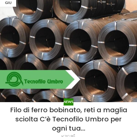
GIU
NEWS
Filo di ferro bobinato, reti a maglia
sciolta C’è Tecnofilo Umbro per
ogni tua…
K7G