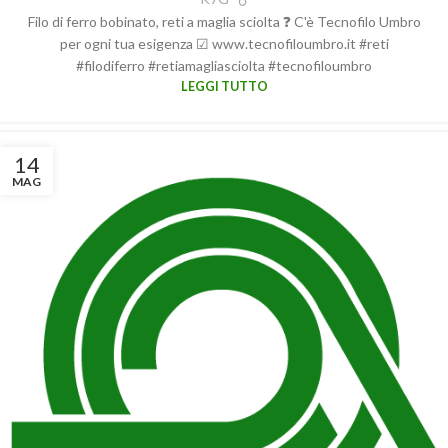
Filo di ferro bobinato, reti a maglia sciolta ❓ C'è Tecnofilo Umbro
per ogni tua esigenza ☑ www.tecnofiloumbro.it #reti
#filodiferro #retiamagliasciolta #tecnofiloumbro
LEGGI TUTTO
14
MAG