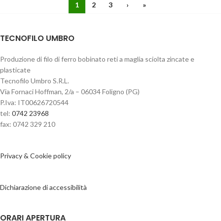
1
2
3
›
»
TECNOFILO UMBRO
Produzione di filo di ferro bobinato reti a maglia sciolta zincate e
plasticate
Tecnofilo Umbro S.R.L.
Via Fornaci Hoffman, 2/a – 06034 Foligno (PG)
P.Iva: IT00626720544
tel:
0742 23968
fax: 0742 329 210
Privacy & Cookie policy
Dichiarazione di accessibilità
ORARI APERTURA