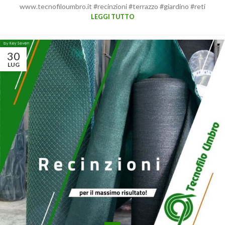
www.tecnofiloumbro.it #recinzioni #terrazzo #giardino #reti
LEGGI TUTTO
30
LUG