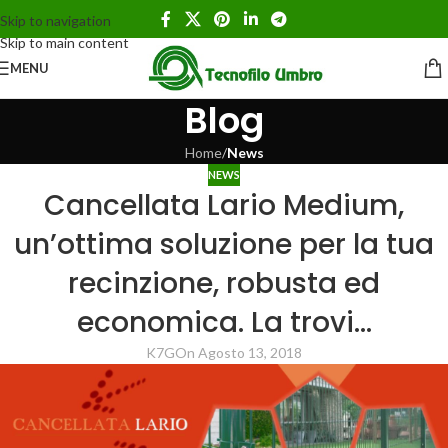
Skip to navigation
Skip to main content
MENU
Blog
Home
/
News
NEWS
Cancellata Lario Medium,
un’ottima soluzione per la tua
recinzione, robusta ed
economica. La trovi…
K7G
On Agosto 13, 2018