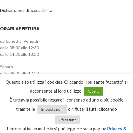
Dichiarazione di accessibilità
ORARI APERTURA
dal Lunedì al Venerdì
dalle 08:00 alle 12:30
dalle 14:30 alle 18:30
Sabato
dalle 08:00 alle 12:30
pomeriggio chiuso
Questo sito utilizza i cookies. Cliccando il pulsante "Accetto" si
acconsente al loro utilizzo
CATEGORIE PRODOTTO
Accetta
È tuttavia possibile negare il consenso ad uno o più cookie
Seleziona una categoria
tramite le
o rifiutarli tutti cliccando
Impostazioni
Rifiuta tutto
L'informativa in materia si può leggere sulla pagina
Privacy &