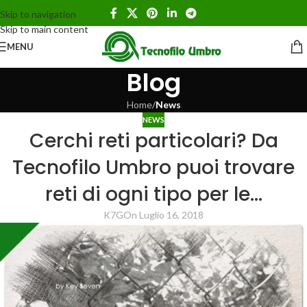
Skip to navigation
Skip to main content
MENU
Blog
Home
/
News
NEWS
Cerchi reti particolari? Da
Tecnofilo Umbro puoi trovare
reti di ogni tipo per le…
K7G
On Luglio 16, 2018