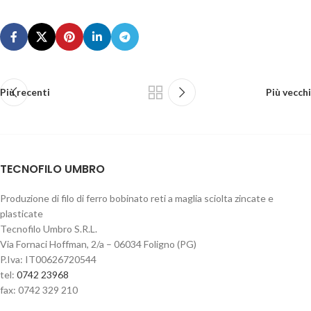
Più recenti
Più vecchi
TECNOFILO UMBRO
Produzione di filo di ferro bobinato reti a maglia sciolta zincate e
plasticate
Tecnofilo Umbro S.R.L.
Via Fornaci Hoffman, 2/a – 06034 Foligno (PG)
P.Iva: IT00626720544
tel:
0742 23968
fax: 0742 329 210