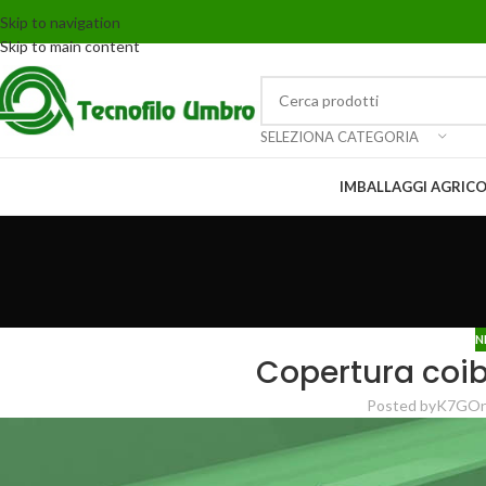
Skip to navigation
Skip to main content
SELEZIONA CATEGORIA
IMBALLAGGI AGRICO
N
Copertura coib
Posted by
K7G
On