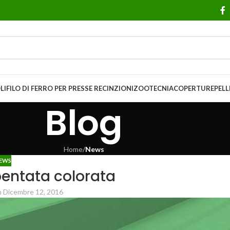
LI
FILO DI FERRO PER PRESSE
RECINZIONI
ZOOTECNIA
COPERTURE
PELL
Blog
Home
/
News
EWS
entata colorata
 Dicembre 12, 2016