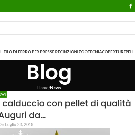
LI
FILO DI FERRO PER PRESSE
RECINZIONI
ZOOTECNIA
COPERTURE
PELL
Blog
Home
/
News
EWS
l calduccio con pellet di qualità
 Auguri da…
On Luglio 23, 2018