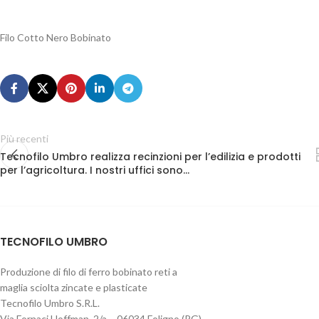
Filo Cotto Nero Bobinato
Più recenti
Tecnofilo Umbro realizza recinzioni per l’edilizia e prodotti
per l’agricoltura. I nostri uffici sono…
TECNOFILO UMBRO
Produzione di filo di ferro bobinato reti a
maglia sciolta zincate e plasticate
Tecnofilo Umbro S.R.L.
Via Fornaci Hoffman, 2/a – 06034 Foligno (PG)