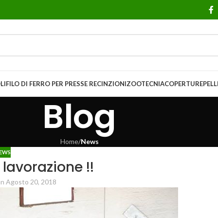
LI
FILO DI FERRO PER PRESSE
RECINZIONI
ZOOTECNIA
COPERTURE
PELL
Blog
Home
/
News
EWS
a lavorazione !!
n Agosto 20, 2018