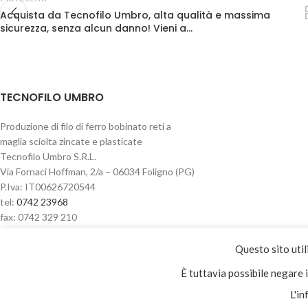
Acquista da Tecnofilo Umbro, alta qualità e massima
sicurezza, senza alcun danno! Vieni a…
TECNOFILO UMBRO
Produzione di filo di ferro bobinato reti a
maglia sciolta zincate e plasticate
Tecnofilo Umbro S.R.L.
Via Fornaci Hoffman, 2/a – 06034 Foligno (PG)
P.Iva: IT00626720544
tel:
0742 23968
fax: 0742 329 210
Questo sito util
Privacy & Cookie policy
È tuttavia possibile negare 
L'in
Dichiarazione di accessibilità