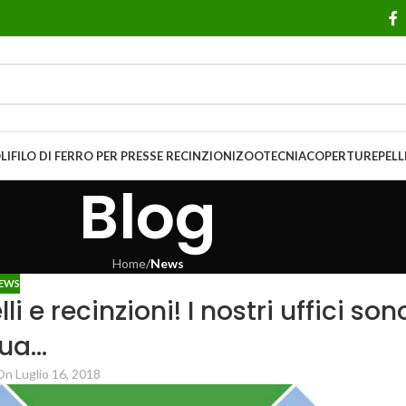
LI
FILO DI FERRO PER PRESSE
RECINZIONI
ZOOTECNIA
COPERTURE
PELL
Blog
Home
/
News
EWS
e recinzioni! I nostri uffici son
tua…
On Luglio 16, 2018