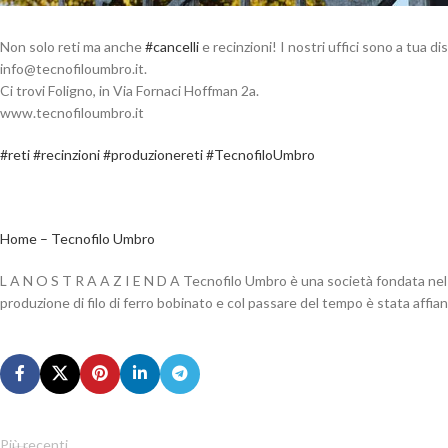
Non solo reti ma anche
#cancelli
e recinzioni! I nostri uffici sono a tua 
@ofni
ti.orbmuolifoncet
.
Ci trovi Foligno, in Via Fornaci Hoffman 2a.
www.tecnofiloumbro.it
#reti
#recinzioni
#produzionereti
#TecnofiloUmbro
Home – Tecnofilo Umbro
L A N O S T R A A Z I E N D A Tecnofilo Umbro è una società fondata nel 19
produzione di filo di ferro bobinato e col passare del tempo è stata affian
Più recenti