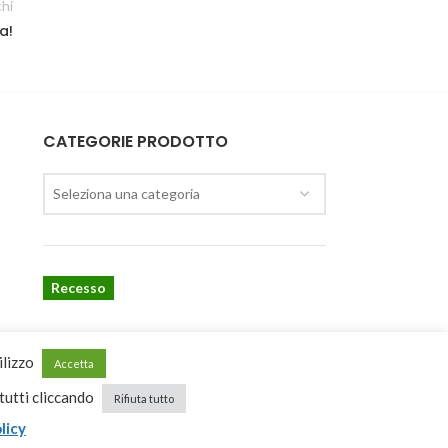
chi
a!
CATEGORIE PRODOTTO
Seleziona una categoria
Recesso
ilizzo
Accetta
 tutti cliccando
Rifiuta tutto
licy