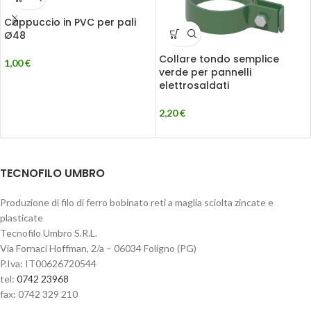
Cappuccio in PVC per pali
Ø48
Collare tondo semplice
1,00
€
verde per pannelli
elettrosaldati
2,20
€
TECNOFILO UMBRO
Produzione di filo di ferro bobinato reti a maglia sciolta zincate e
plasticate
Tecnofilo Umbro S.R.L.
Via Fornaci Hoffman, 2/a – 06034 Foligno (PG)
P.Iva: IT00626720544
tel:
0742 23968
fax: 0742 329 210