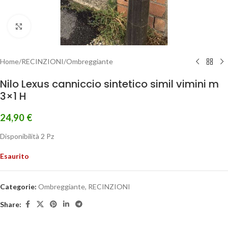
Clicca per ingrandire
Home
/
RECINZIONI
/
Ombreggiante
Nilo Lexus canniccio sintetico simil vimini m
3×1 H
24,90
€
Disponibilità 2 Pz
Esaurito
Categorie:
Ombreggiante
,
RECINZIONI
Share: