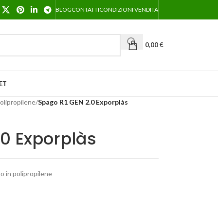
BLOG
CONTATTI
CONDIZIONI VENDITA
0,00
€
ET
olipropilene
/
Spago R1 GEN 2.0 Exporplàs
0 Exporplàs
o in polipropilene