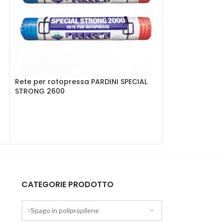
Rete per rotopressa PARDINI SPECIAL
Rete per roto
STRONG 2600
2800
CATEGORIE PRODOTTO
Spago in polipropilene