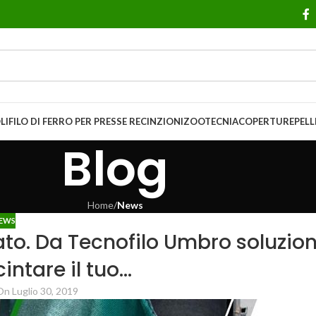
LI
FILO DI FERRO PER PRESSE
RECINZIONI
ZOOTECNIA
COPERTURE
PELL
Blog
Home
/
News
EWS
ato. Da Tecnofilo Umbro soluzion
cintare il tuo…
On Luglio 30, 2019