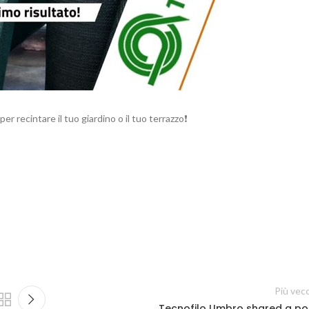
r recintare il tuo giardino o il tuo terrazzo❗️
Più vec
Tecnofilo Umbro shared a po