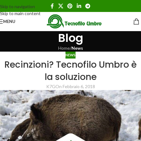
Skip to navigation
Skip to main content
MENU
Blog
Home
/
News
NEWS
Recinzioni? Tecnofilo Umbro è
la soluzione
K7G
On Febbraio 6, 2018