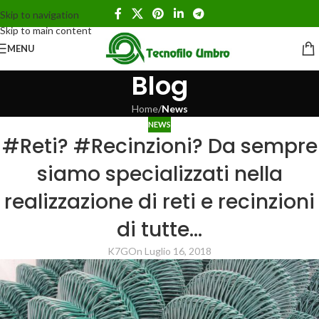
Skip to navigation
Skip to main content
MENU
Blog
Home
/
News
NEWS
#Reti? #Recinzioni? Da sempre
siamo specializzati nella
realizzazione di reti e recinzioni
di tutte…
K7G
On Luglio 16, 2018