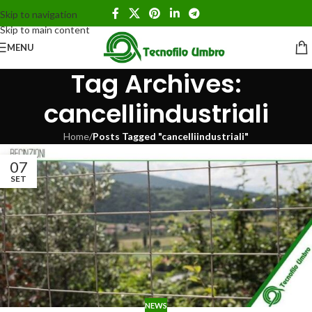
Skip to navigation
Skip to main content
MENU
Tag Archives:
cancelliindustriali
Home
/
Posts Tagged "cancelliindustriali"
07
SET
NEWS