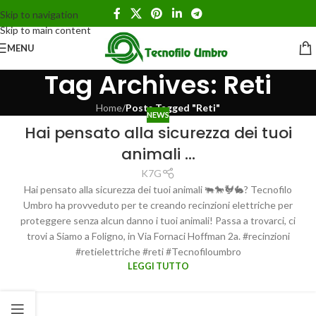
Skip to navigation
Skip to main content
MENU
Tag Archives: Reti
Home
/
Posts Tagged "Reti"
NEWS
Hai pensato alla sicurezza dei tuoi
animali …
K7G
Hai pensato alla sicurezza dei tuoi animali 🐃🐎🐓🐇? Tecnofilo
Umbro ha provveduto per te creando recinzioni elettriche per
proteggere senza alcun danno i tuoi animali! Passa a trovarci, ci
trovi a Siamo a Foligno, in Via Fornaci Hoffman 2a. #recinzioni
#retielettriche #reti #Tecnofiloumbro
LEGGI TUTTO