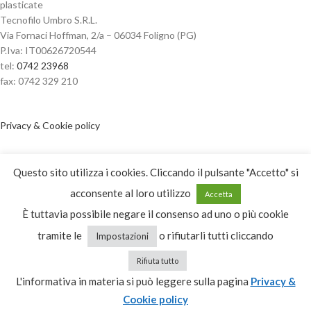
plasticate
Tecnofilo Umbro S.R.L.
Via Fornaci Hoffman, 2/a – 06034 Foligno (PG)
P.Iva: IT00626720544
tel:
0742 23968
fax: 0742 329 210
Privacy & Cookie policy
Dichiarazione di accessibilità
Questo sito utilizza i cookies. Cliccando il pulsante "Accetto" si
acconsente al loro utilizzo
Accetta
ORARI APERTURA
È tuttavia possibile negare il consenso ad uno o più cookie
tramite le
o rifiutarli tutti cliccando
Impostazioni
dal Lunedì al Venerdì
dalle 08:00 alle 12:30
Rifiuta tutto
dalle 14:30 alle 18:30
L'informativa in materia si può leggere sulla pagina
Privacy &
Cookie policy
Sabato