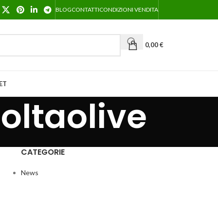
BLOG
CONTATTI
CONDIZIONI VENDITA
0,00
€
ET
oltaolive
CATEGORIE
News