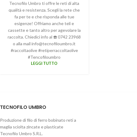
Tecnofilo Umbro ti offre le reti di alta
qualità e resistenza. Scegli la rete che
fa per te e che risponda alle tue
esigenze! Offriamo anche teli e
cassette e tanto altro per agevolare la
raccolta. Chiedici info al ☎️ 0742 23968
o alla mail
@ofni
ti.orbmuolifoncet
#raccoltaolive #retiperraccoltaolive
#Tencofiloumbro
LEGGI TUTTO
TECNOFILO UMBRO
Produzione di filo di ferro bobinato reti a
maglia sciolta zincate e plasticate
Tecnofilo Umbro S.R.L.