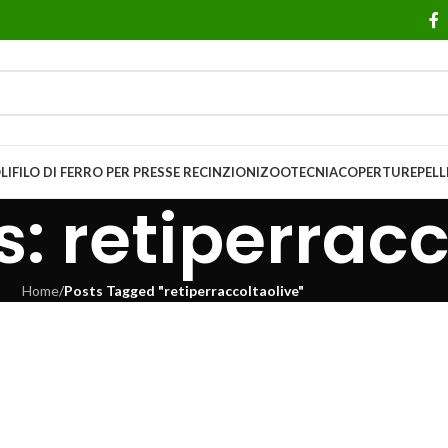
LI
FILO DI FERRO PER PRESSE
RECINZIONI
ZOOTECNIA
COPERTURE
PELL
: retiperracc
Home
/
Posts Tagged "retiperraccoltaolive"