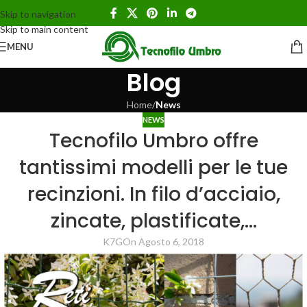
Skip to navigation
Skip to main content
MENU
Blog
Home
/
News
NEWS
Tecnofilo Umbro offre
tantissimi modelli per le tue
recinzioni. In filo d’acciaio,
zincate, plastificate,…
K7G
On Agosto 6, 2018