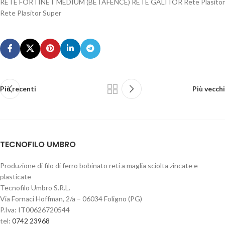
RETE FORTINET MEDIUM (BETAFENCE) RETE GALITOR Rete Plasitor
Rete Plasitor Super
Più recenti
Più vecchi
TECNOFILO UMBRO
Produzione di filo di ferro bobinato reti a maglia sciolta zincate e
plasticate
Tecnofilo Umbro S.R.L.
Via Fornaci Hoffman, 2/a – 06034 Foligno (PG)
P.Iva: IT00626720544
tel:
0742 23968