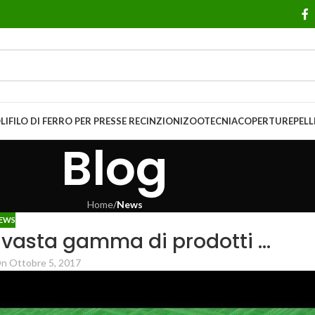
LI
FILO DI FERRO PER PRESSE
RECINZIONI
ZOOTECNIA
COPERTURE
PELL
Blog
Home
/
News
EWS
 vasta gamma di prodotti …
n Ottobre 5, 2017