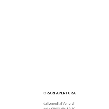
ORARI APERTURA
dal Lunedì al Venerdì
dalle 08:00 alle 12:30