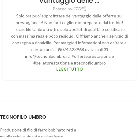
vantaggio delle …
Posted by
K7G
Solo ora puoi approfittare del vantaggio delle offerte sul
prestagionale! Non farti cogliere impreparato dal freddo!
Tecnofilo Umbro ti offre solo #pellet di qualità e certificato,
con massima resa e poco residuo! Offriamo anche il servizio di
consegna a domicilio. Per maggiori informazioni non esitare a
contattarci al ☎️0742.23968 o alla mail 📧
@ofni
ti.orbmuolifoncet
! #offerteprestagionale
#pelletprestagionale #tecnofiloumbro
LEGGI TUTTO
TECNOFILO UMBRO
Produzione di filo di ferro bobinato reti a
maglia sciolta zincate e plasticate