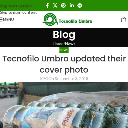
Skip to navigation
Skip to main content
MENU
Blog
Home
/
News
NEWS
Tecnofilo Umbro updated their
cover photo
K7G
On Settembre 3, 2018