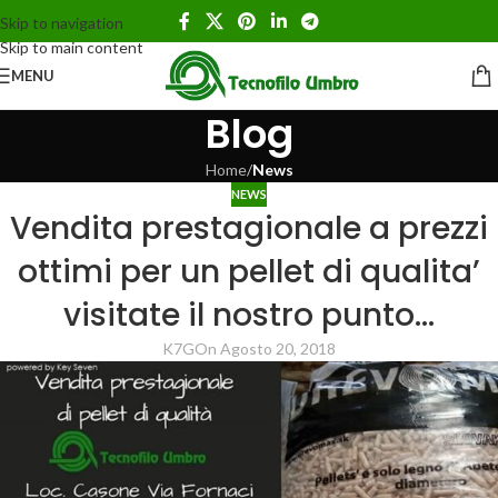
Skip to navigation
Skip to main content
MENU
Blog
Home
/
News
NEWS
Vendita prestagionale a prezzi
ottimi per un pellet di qualita’
visitate il nostro punto…
K7G
On Agosto 20, 2018