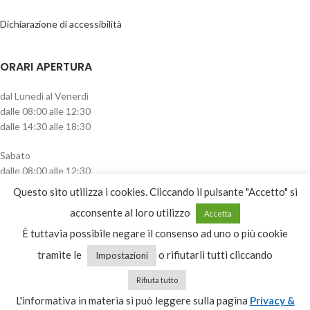
Dichiarazione di accessibilità
ORARI APERTURA
dal Lunedì al Venerdì
dalle 08:00 alle 12:30
dalle 14:30 alle 18:30
Sabato
dalle 08:00 alle 12:30
pomeriggio chiuso
Questo sito utilizza i cookies. Cliccando il pulsante "Accetto" si
acconsente al loro utilizzo
CATEGORIE PRODOTTO
Accetta
È tuttavia possibile negare il consenso ad uno o più cookie
Seleziona una categoria
tramite le
o rifiutarli tutti cliccando
Impostazioni
Rifiuta tutto
L'informativa in materia si può leggere sulla pagina
Privacy &