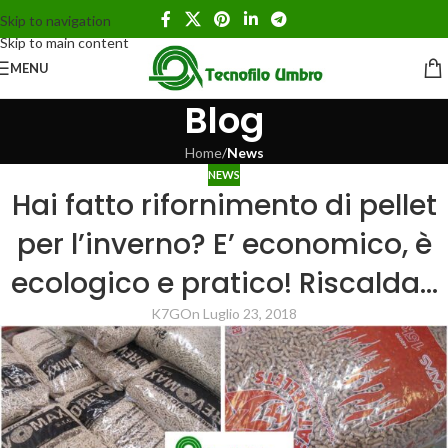
Skip to navigation
Skip to main content
MENU
Blog
Home
/
News
NEWS
Hai fatto rifornimento di pellet
per l’inverno? E’ economico, è
ecologico e pratico! Riscalda…
K7G
On Luglio 23, 2018