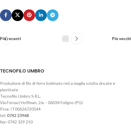
Più recenti
Più vecchi
TECNOFILO UMBRO
Produzione di filo di ferro bobinato reti a maglia sciolta zincate e
plasticate
Tecnofilo Umbro S.R.L.
Via Fornaci Hoffman, 2/a – 06034 Foligno (PG)
P.Iva: IT00626720544
tel:
0742 23968
fax: 0742 329 210