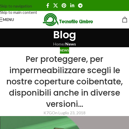
Skip to navigation
Skip to main content
MENU
Blog
Home
/
News
NEWS
Per proteggere, per
impermeabilizzare scegli le
nostre coperture coibentate,
disponibili anche in diverse
versioni…
K7G
On Luglio 23, 2018