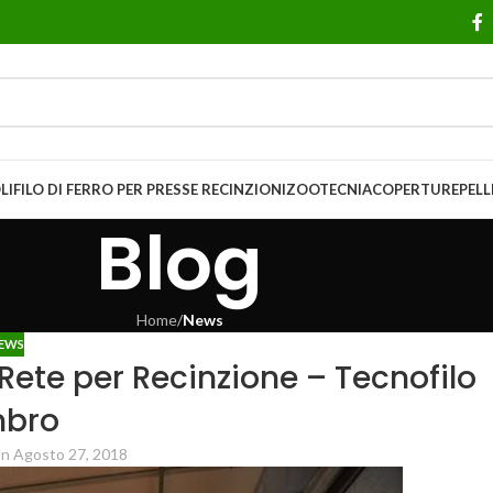
LI
FILO DI FERRO PER PRESSE
RECINZIONI
ZOOTECNIA
COPERTURE
PELL
Blog
Home
/
News
EWS
 Rete per Recinzione – Tecnofilo
bro
n Agosto 27, 2018