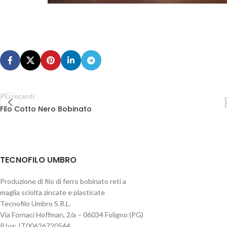
Più recenti
Filo Cotto Nero Bobinato
TECNOFILO UMBRO
Produzione di filo di ferro bobinato reti a
maglia sciolta zincate e plasticate
Tecnofilo Umbro S.R.L.
Via Fornaci Hoffman, 2/a – 06034 Foligno (PG)
P.Iva: IT00626720544