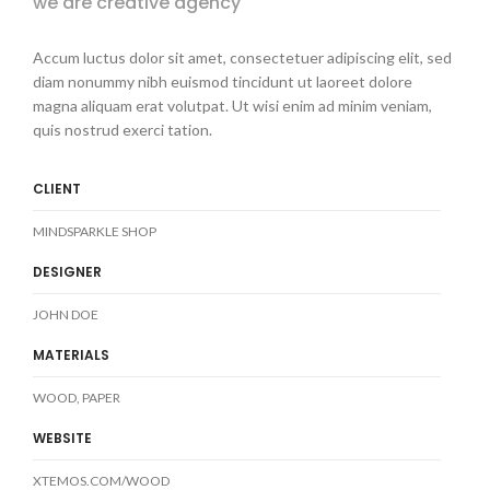
we are creative agency
Accum luctus dolor sit amet, consectetuer adipiscing elit, sed
diam nonummy nibh euismod tincidunt ut laoreet dolore
magna aliquam erat volutpat. Ut wisi enim ad minim veniam,
quis nostrud exerci tation.
CLIENT
MINDSPARKLE SHOP
DESIGNER
JOHN DOE
MATERIALS
WOOD, PAPER
WEBSITE
XTEMOS.COM/WOOD