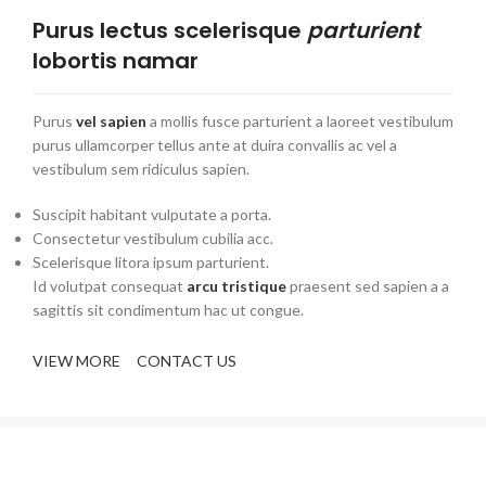
Purus lectus scelerisque
parturient
lobortis namar
Purus
vel sapien
a mollis fusce parturient a laoreet vestibulum
purus ullamcorper tellus ante at duira convallis ac vel a
vestibulum sem ridiculus sapien.
Suscipit habitant vulputate a porta.
Consectetur vestibulum cubilia acc.
Scelerisque litora ipsum parturient.
Id volutpat consequat
arcu tristique
praesent sed sapien a a
sagittis sit condimentum hac ut congue.
VIEW MORE
CONTACT US