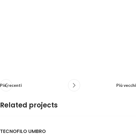
Più recenti
Più vecchi
Related projects
Netus eu mollis hac dignis
TECNOFILO UMBRO
Furniture