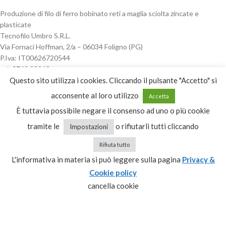
Produzione di filo di ferro bobinato reti a maglia sciolta zincate e
plasticate
Tecnofilo Umbro S.R.L.
Via Fornaci Hoffman, 2/a – 06034 Foligno (PG)
P.Iva: IT00626720544
tel:
0742 23968
fax: 0742 329 210
Questo sito utilizza i cookies. Cliccando il pulsante "Accetto" si
acconsente al loro utilizzo
Accetta
È tuttavia possibile negare il consenso ad uno o più cookie
Privacy & Cookie policy
tramite le
o rifiutarli tutti cliccando
Impostazioni
Dichiarazione di accessibilità
Rifiuta tutto
L'informativa in materia si può leggere sulla pagina
Privacy &
Cookie policy
ORARI APERTURA
cancella cookie
dal Lunedì al Venerdì
dalle 08:00 alle 12:30
dalle 14:30 alle 18:30