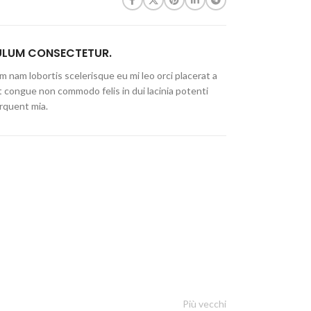
ULUM CONSECTETUR.
 nam lobortis scelerisque eu mi leo orci placerat a
t congue non commodo felis in dui lacinia potenti
rquent mia.
Più vecchi