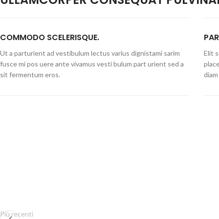
COMMODO SCELERISQUE.
PAR
Ut a parturient ad vestibulum lectus varius dignistami sarim
Elit
fusce mi pos uere ante vivamus vesti bulum part urient sed a
plac
sit fermentum eros.
diam 
Più recenti