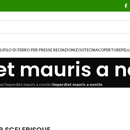
LI
FILO DI FERRO PER PRESSE
RECINZIONI
ZOOTECNIA
COPERTURE
PELL
t mauris a n
me
/
Imperdiet mauris a nontin
/
Imperdiet mauris a nontin
 SCELERISQUE