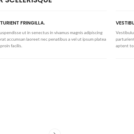
TURIENT FRINGILLA.
VESTIB
 suspendisse ut in senectus in vivamus magnis adipiscing
Vestibulum
erat accumsan laoreet nec penatibus a vel ut ipsum platea
parturien
proin facilis.
aptent to