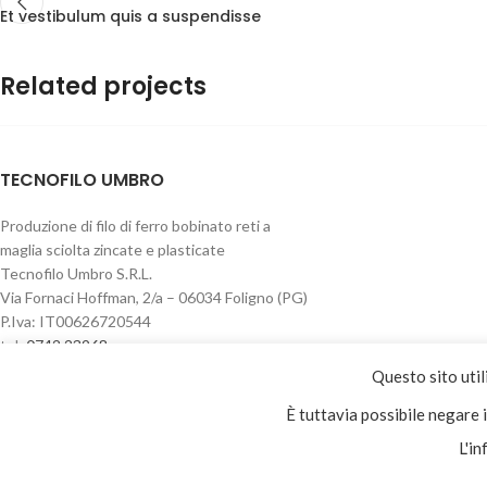
Et vestibulum quis a suspendisse
Related projects
TECNOFILO UMBRO
Potenti parturient parturie
Accessories
Produzione di filo di ferro bobinato reti a
maglia sciolta zincate e plasticate
Tecnofilo Umbro S.R.L.
Via Fornaci Hoffman, 2/a – 06034 Foligno (PG)
P.Iva: IT00626720544
tel:
0742 23968
fax: 0742 329 210
Questo sito util
È tuttavia possibile negare 
Privacy & Cookie policy
L'in