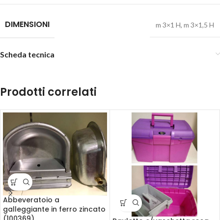
DIMENSIONI
m 3×1 H
,
m 3×1,5 H
Scheda tecnica
Prodotti correlati
Abbeveratoio a
galleggiante in ferro zincato
(100369)