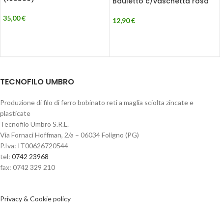
Bauletto c/vaschetta rosa
35,00
€
12,90
€
TECNOFILO UMBRO
Produzione di filo di ferro bobinato reti a maglia sciolta zincate e
plasticate
Tecnofilo Umbro S.R.L.
Via Fornaci Hoffman, 2/a – 06034 Foligno (PG)
P.Iva: IT00626720544
tel:
0742 23968
fax: 0742 329 210
Privacy & Cookie policy