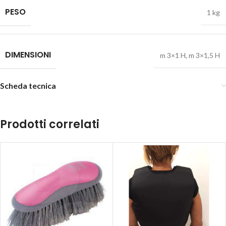
PESO
1 kg
DIMENSIONI
m 3×1 H
,
m 3×1,5 H
Scheda tecnica
Prodotti correlati