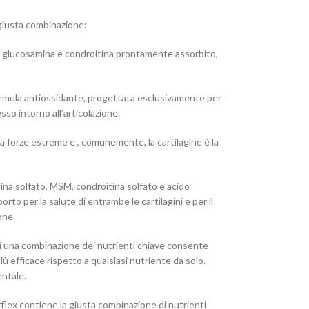
 giusta combinazione:
di glucosamina e condroitina prontamente assorbito,
formula antiossidante, progettata esclusivamente per
esso intorno all’articolazione.
e a forze estreme e , comunemente, la cartilagine è la
mina solfato, MSM, condroitina solfato e acido
orto per la salute di entrambe le cartilagini e per il
one.
di una combinazione dei nutrienti chiave consente
iù efficace rispetto a qualsiasi nutriente da solo.
ntale.
rflex contiene la giusta combinazione di nutrienti