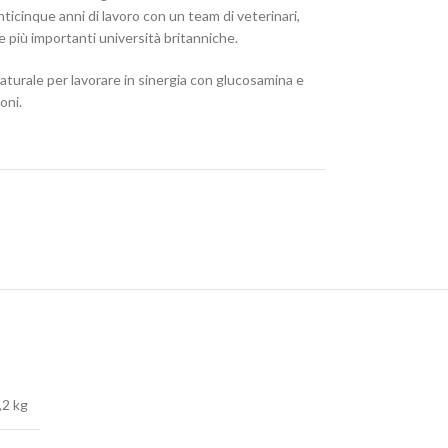
enticinque anni di lavoro con un team di veterinari,
le più importanti università britanniche.
naturale per lavorare in sinergia con glucosamina e
oni.
,2 kg