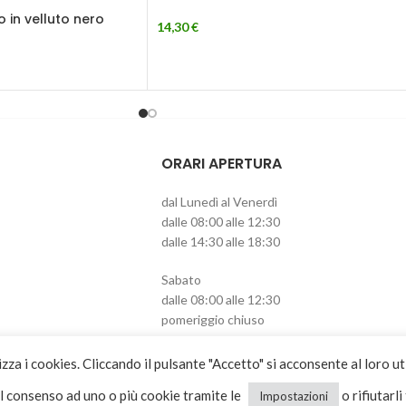
 in velluto nero
14,30
€
ORARI APERTURA
dal Lunedì al Venerdì
dalle 08:00 alle 12:30
dalle 14:30 alle 18:30
Sabato
dalle 08:00 alle 12:30
pomeriggio chiuso
izza i cookies. Cliccando il pulsante "Accetto" si acconsente al loro ut
il consenso ad uno o più cookie tramite le
o rifiutarli
Impostazioni