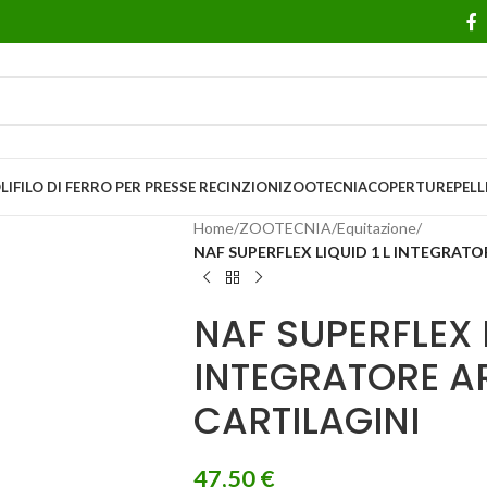
LI
FILO DI FERRO PER PRESSE
RECINZIONI
ZOOTECNIA
COPERTURE
PELL
Home
/
ZOOTECNIA
/
Equitazione
/
NAF SUPERFLEX LIQUID 1 L INTEGRATO
NAF SUPERFLEX L
INTEGRATORE AR
CARTILAGINI
47,50
€