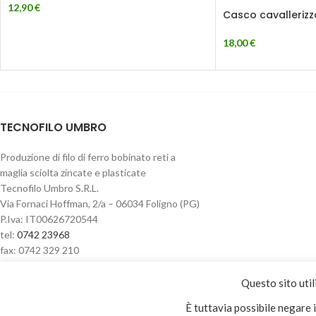
12,90
€
Casco cavallerizzo
18,00
€
TECNOFILO UMBRO
Produzione di filo di ferro bobinato reti a
maglia sciolta zincate e plasticate
Tecnofilo Umbro S.R.L.
Via Fornaci Hoffman, 2/a – 06034 Foligno (PG)
P.Iva: IT00626720544
tel:
0742 23968
fax: 0742 329 210
Questo sito util
Privacy & Cookie policy
È tuttavia possibile negare 