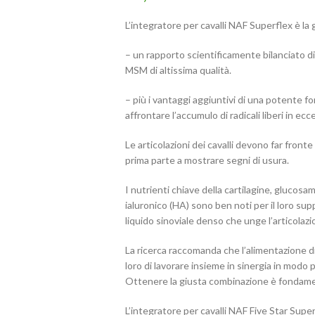
L’integratore per cavalli NAF Superflex è la
– un rapporto scientificamente bilanciato 
MSM di altissima qualità.
– più i vantaggi aggiuntivi di una potente 
affrontare l’accumulo di radicali liberi in ecc
Le articolazioni dei cavalli devono far front
prima parte a mostrare segni di usura.
I nutrienti chiave della cartilagine, glucosa
ialuronico (HA) sono ben noti per il loro supp
liquido sinoviale denso che unge l’articolazi
La ricerca raccomanda che l’alimentazione 
loro di lavorare insieme in sinergia in modo p
Ottenere la giusta combinazione è fondame
L’integratore per cavalli NAF Five Star Supe