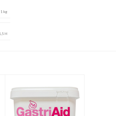
1 kg
1,5 H