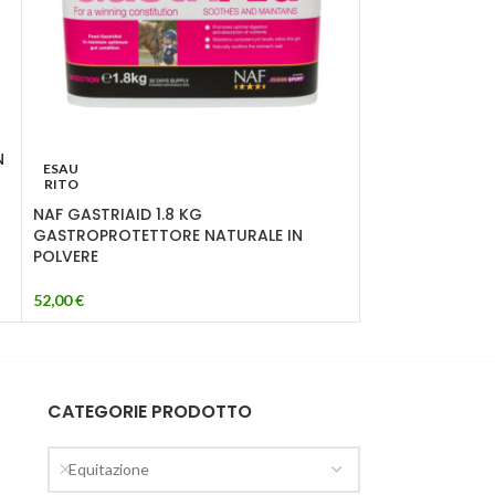
N
NAF Naturalint
ESAU
RITO
19,00
€
NAF GASTRIAID 1.8 KG
GASTROPROTETTORE NATURALE IN
POLVERE
52,00
€
CATEGORIE PRODOTTO
Equitazione