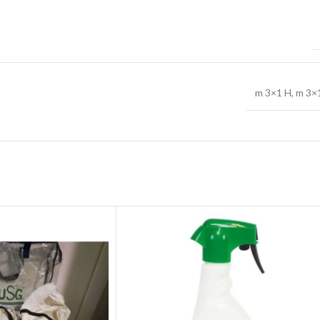
m 3×1 H
,
m 3×