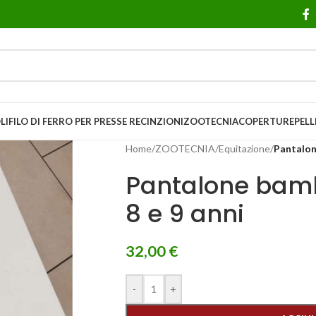
LI
FILO DI FERRO PER PRESSE
RECINZIONI
ZOOTECNIA
COPERTURE
PELL
Home
/
ZOOTECNIA
/
Equitazione
/
Pantalon
Pantalone bamb
8 e 9 anni
32,00
€
-
+