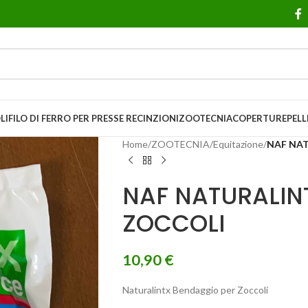
LI
FILO DI FERRO PER PRESSE
RECINZIONI
ZOOTECNIA
COPERTURE
PELL
Home
/
ZOOTECNIA
/
Equitazione
/
NAF NA
NAF NATURALIN
ZOCCOLI
10,90
€
Naturalintx Bendaggio per Zoccoli