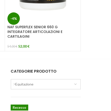
Pantalone don
-4%
58,00
€
NAF SUPERFLEX SENIOR 660 G
INTEGRATORE ARTICOLAZIONI E
CARTILAGINI
52,00
€
54,00
€
CATEGORIE PRODOTTO
Equitazione
Recesso