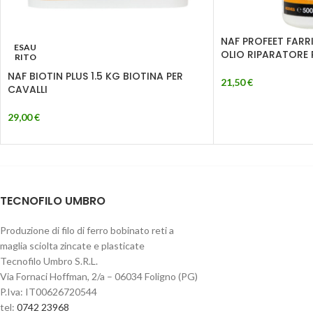
NAF PROFEET FARR
ESAU
OLIO RIPARATORE 
RITO
NAF BIOTIN PLUS 1.5 KG BIOTINA PER
21,50
€
CAVALLI
29,00
€
TECNOFILO UMBRO
Produzione di filo di ferro bobinato reti a
maglia sciolta zincate e plasticate
Tecnofilo Umbro S.R.L.
Via Fornaci Hoffman, 2/a – 06034 Foligno (PG)
P.Iva: IT00626720544
tel:
0742 23968