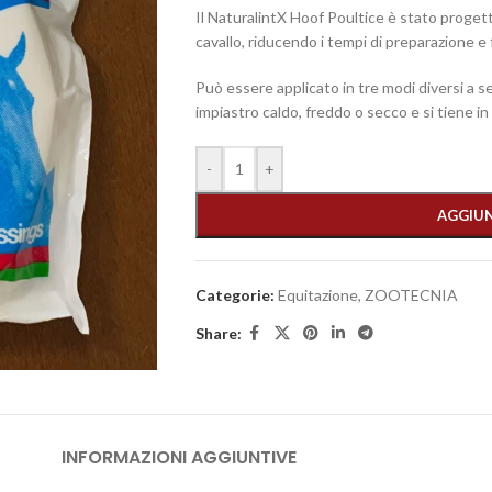
Il NaturalintX Hoof Poultice è stato proget
cavallo, riducendo i tempi di preparazione e f
Può essere applicato in tre modi diversi a s
impiastro caldo, freddo o secco e si tiene 
-
+
AGGIUN
Categorie:
Equitazione
,
ZOOTECNIA
Share:
INFORMAZIONI AGGIUNTIVE