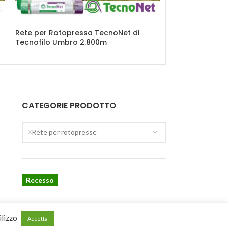
Rete per Rotopressa TecnoNet di
RETE PER ROTO
Tecnofilo Umbro 2.800m
REKORD ME+ 37
CATEGORIE PRODOTTO
Rete per rotopresse
Recesso
ilizzo
Accetta