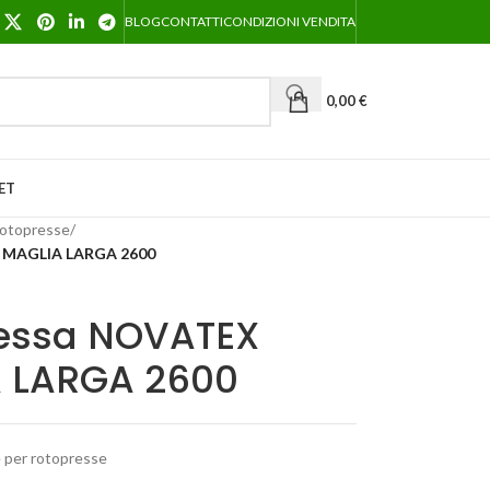
BLOG
CONTATTI
CONDIZIONI VENDITA
0,00
€
ET
rotopresse
/
 MAGLIA LARGA 2600
ressa NOVATEX
 LARGA 2600
 per rotopresse