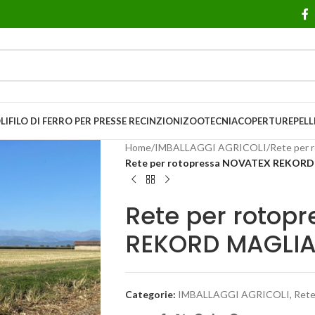
LI
FILO DI FERRO PER PRESSE
RECINZIONI
ZOOTECNIA
COPERTURE
PELL
Home
/
IMBALLAGGI AGRICOLI
/
Rete per 
Rete per rotopressa NOVATEX REKORD
Rete per rotop
REKORD MAGLIA
Categorie:
IMBALLAGGI AGRICOLI
,
Rete