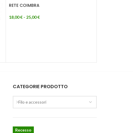
RETE COIMBRA
18,00
€
-
25,00
€
C
ESAU
RITO
RETE OMBREGG
14,00
€
-
22,00
€
CATEGORIE PRODOTTO
Filo e accessori
Recesso