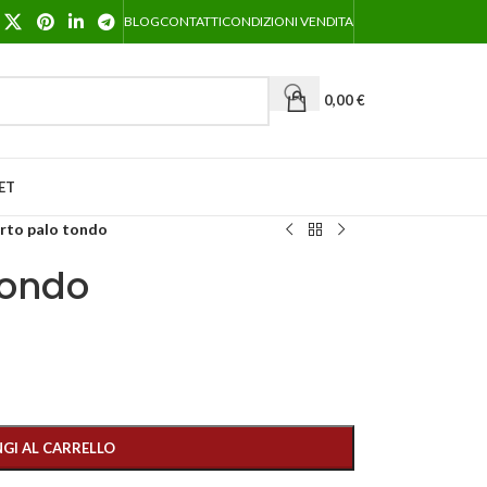
BLOG
CONTATTI
CONDIZIONI VENDITA
0,00
€
ET
rto palo tondo
tondo
GI AL CARRELLO