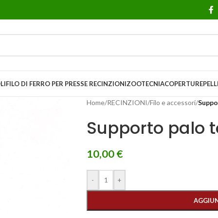
LI
FILO DI FERRO PER PRESSE
RECINZIONI
ZOOTECNIA
COPERTURE
PELL
Home
/
RECINZIONI
/
Filo e accessori
/
Suppo
Supporto palo 
10,00
€
-
+
AGGIUN