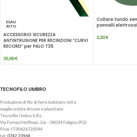
Collare tondo sem
ESAU
pannelli elettrosa
RITO
ACCESSORIO SICUREZZA
2,20
€
ANTINTRUSIONE PER RECINZIONI “CURVI
RECORD” per PALO T35
35,00
€
TECNOFILO UMBRO
Produzione di filo di ferro bobinato reti a
maglia sciolta zincate e plasticate
Tecnofilo Umbro S.R.L.
Via Fornaci Hoffman, 2/a – 06034 Foligno (PG)
P.Iva: IT00626720544
tel:
0742 23968