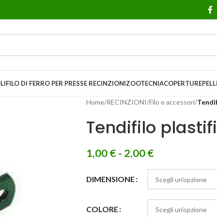
LI
FILO DI FERRO PER PRESSE
RECINZIONI
ZOOTECNIA
COPERTURE
PELL
Home
/
RECINZIONI
/
Filo e accessori
/
Tendif
Tendifilo plasti
1,00
€
-
2,00
€
DIMENSIONE
COLORE