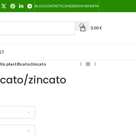
BLOG
CONTATTI
CONDIZIONI VENDITA
0,00
€
ET
ilo plastificato/zincato
ficato/zincato