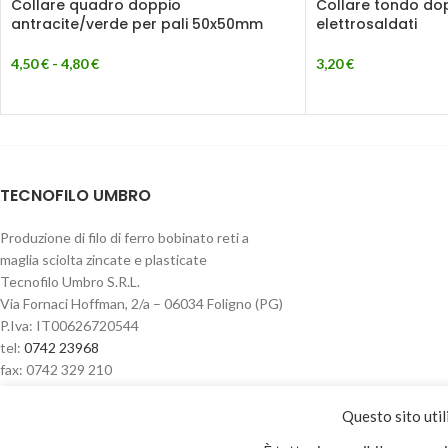
Collare quadro doppio
Collare tondo dop
antracite/verde per pali 50x50mm
elettrosaldati
4,50
€
-
4,80
€
3,20
€
TECNOFILO UMBRO
Produzione di filo di ferro bobinato reti a
maglia sciolta zincate e plasticate
Tecnofilo Umbro S.R.L.
Via Fornaci Hoffman, 2/a – 06034 Foligno (PG)
P.Iva: IT00626720544
tel:
0742 23968
fax: 0742 329 210
Questo sito util
Privacy & Cookie policy