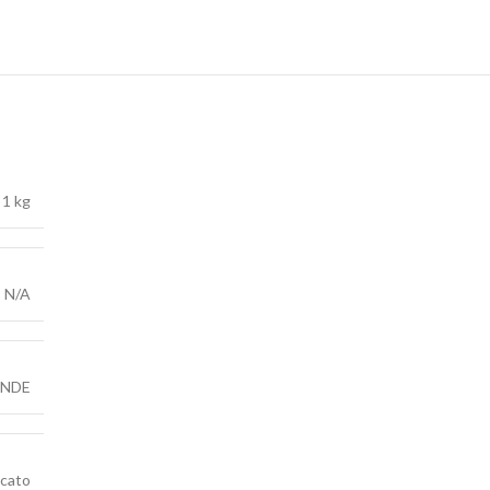
1 kg
N/A
NDE
ncato