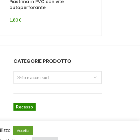
Piastrina in PVC con vite
autoperforante
1,80
€
CATEGORIE PRODOTTO
Filo e accessori
Recesso
ilizzo
Accetta