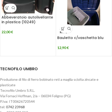
Abbeveratoio autolivellante
in plastica (10249)
ESAU
22,00
€
RITO
Bauletto c/vaschetta blu
12,90
€
TECNOFILO UMBRO
Produzione di filo di ferro bobinato reti a maglia sciolta zincate e
plasticate
Tecnofilo Umbro S.R.L.
Via Fornaci Hoffman, 2/a – 06034 Foligno (PG)
P.Iva: IT00626720544
tel:
0742 23968