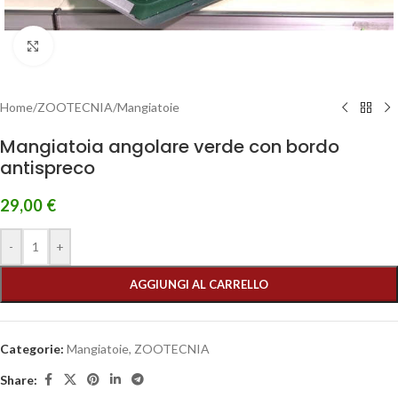
Clicca per ingrandire
Home
/
ZOOTECNIA
/
Mangiatoie
Mangiatoia angolare verde con bordo
antispreco
29,00
€
-
+
AGGIUNGI AL CARRELLO
Categorie:
Mangiatoie
,
ZOOTECNIA
Share: