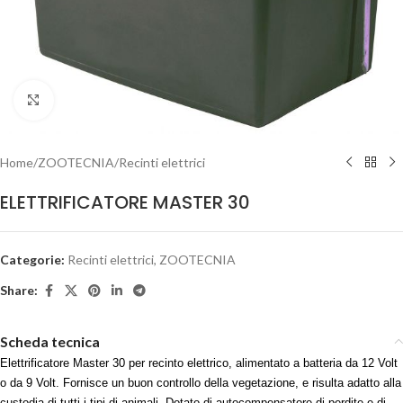
Clicca per ingrandire
Home
/
ZOOTECNIA
/
Recinti elettrici
ELETTRIFICATORE MASTER 30
Categorie:
Recinti elettrici
,
ZOOTECNIA
Share:
Scheda tecnica
Elettrificatore Master 30 per recinto elettrico, alimentato a batteria da 12 Volt
o da 9 Volt. Fornisce un buon controllo della vegetazione, e risulta adatto alla
custodia di tutti i tipi di animali. Dotato di autocompensatore di perdite e di