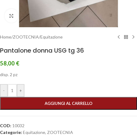
Clicca per ingrandire
Home
/
ZOOTECNIA
/
Equitazione
Pantalone donna USG tg 36
58,00
€
disp. 2 pz
-
+
AGGIUNGI AL CARRELLO
COD:
10032
Categorie:
Equitazione
,
ZOOTECNIA