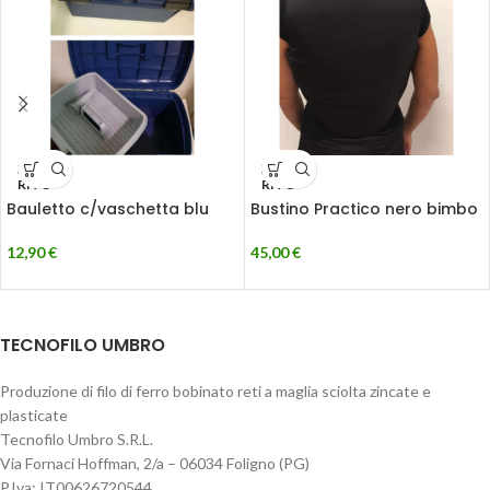
ESAU
ESAU
RITO
RITO
Bauletto c/vaschetta blu
Bustino Practico nero bimbo
12,90
€
45,00
€
TECNOFILO UMBRO
Produzione di filo di ferro bobinato reti a maglia sciolta zincate e
plasticate
Tecnofilo Umbro S.R.L.
Via Fornaci Hoffman, 2/a – 06034 Foligno (PG)
P.Iva: IT00626720544