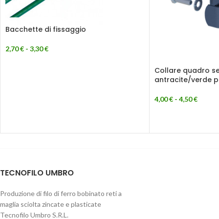
Bacchette di fissaggio
2,70
€
-
3,30
€
Collare quadro s
antracite/verde 
4,00
€
-
4,50
€
TECNOFILO UMBRO
Produzione di filo di ferro bobinato reti a
maglia sciolta zincate e plasticate
Tecnofilo Umbro S.R.L.