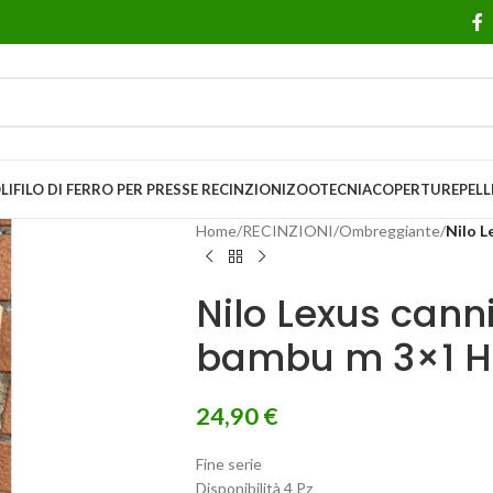
LI
FILO DI FERRO PER PRESSE
RECINZIONI
ZOOTECNIA
COPERTURE
PELL
Home
/
RECINZIONI
/
Ombreggiante
/
Nilo L
Nilo Lexus canni
bambu m 3×1 H
24,90
€
Fine serie
Disponibilità 4 Pz