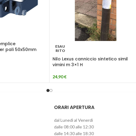
emplice
ESAU
per pali 50x50mm
RITO
Nilo Lexus canniccio sintetico simil
vimini m 3×1 H
24,90
€
ORARI APERTURA
dal Lunedì al Venerdì
dalle 08:00 alle 12:30
dalle 14:30 alle 18:30