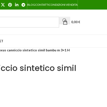
BLOG
CONTATTI
CONDIZIONI VENDITA
0,00
€
ET
exus canniccio sintetico simil bambu m 3×1 H
ccio sintetico simil