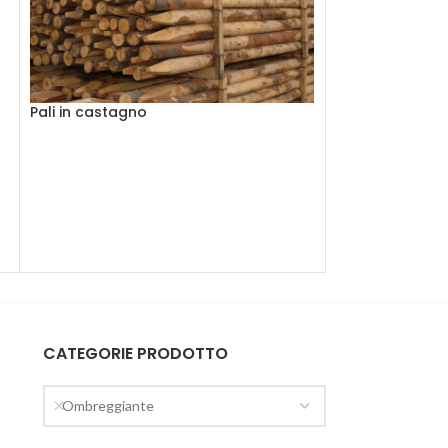
Pali in castagno
ESAU
RITO
Palo pino con p
6,00
€
CATEGORIE PRODOTTO
Ombreggiante