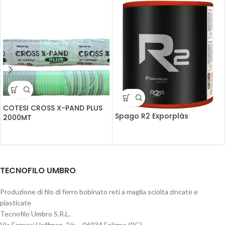
COTESI CROSS X-PAND PLUS
Spago R2 Exporplàs
2000MT
TECNOFILO UMBRO
Produzione di filo di ferro bobinato reti a maglia sciolta zincate e
plasticate
Tecnofilo Umbro S.R.L.
Via Fornaci Hoffman, 2/a – 06034 Foligno (PG)