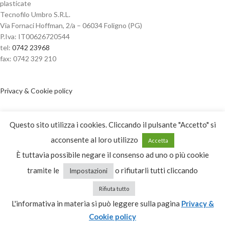
plasticate
Tecnofilo Umbro S.R.L.
Via Fornaci Hoffman, 2/a – 06034 Foligno (PG)
P.Iva: IT00626720544
tel:
0742 23968
fax: 0742 329 210
Privacy & Cookie policy
Dichiarazione di accessibilità
Questo sito utilizza i cookies. Cliccando il pulsante "Accetto" si
acconsente al loro utilizzo
Accetta
ORARI APERTURA
È tuttavia possibile negare il consenso ad uno o più cookie
tramite le
o rifiutarli tutti cliccando
Impostazioni
dal Lunedì al Venerdì
dalle 08:00 alle 12:30
Rifiuta tutto
dalle 14:30 alle 18:30
L'informativa in materia si può leggere sulla pagina
Privacy &
Cookie policy
Sabato