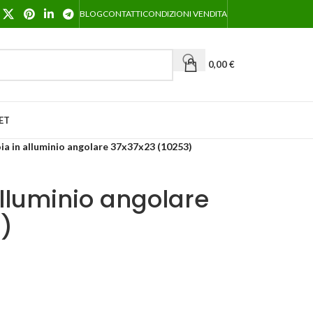
BLOG
CONTATTI
CONDIZIONI VENDITA
0,00
€
ET
a in alluminio angolare 37x37x23 (10253)
lluminio angolare
)