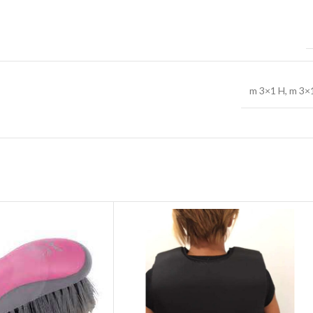
m 3×1 H
,
m 3×