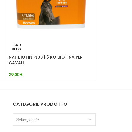
NAF Naturalint
ESAU
RITO
19,00
€
NAF BIOTIN PLUS 1.5 KG BIOTINA PER
CAVALLI
29,00
€
CATEGORIE PRODOTTO
Mangiatoie