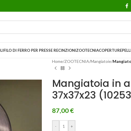
LI
FILO DI FERRO PER PRESSE
RECINZIONI
ZOOTECNIA
COPERTURE
PELL
Home
/
ZOOTECNIA
/
Mangiatoie
/
Mangiatoi
Mangiatoia in a
37x37x23 (10253
87,00
€
-
+