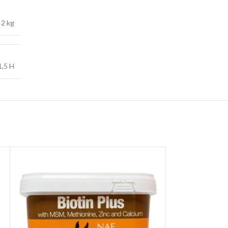
2 kg
1,5 H