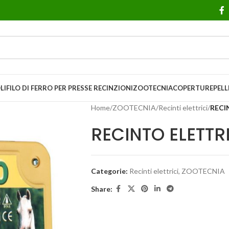
LI
FILO DI FERRO PER PRESSE
RECINZIONI
ZOOTECNIA
COPERTURE
PELL
Home
/
ZOOTECNIA
/
Recinti elettrici
/
RECI
RECINTO ELETTR
Categorie:
Recinti elettrici
,
ZOOTECNIA
Share: