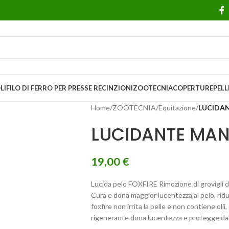
LI
FILO DI FERRO PER PRESSE
RECINZIONI
ZOOTECNIA
COPERTURE
PELL
Home
/
ZOOTECNIA
/
Equitazione
/
LUCIDA
LUCIDANTE MAN
19,00
€
Lucida pelo FOXFIRE Rimozione di grovigli di 
Cura e dona maggior lucentezza al pelo, rid
foxfire non irrita la pelle e non contiene oli
rigenerante dona lucentezza e protegge dall