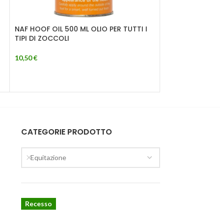
NAF HOOF OIL 500 ML OLIO PER TUTTI I
NAF Naturalint
TIPI DI ZOCCOLI
19,00
€
10,50
€
CATEGORIE PRODOTTO
Equitazione
Recesso