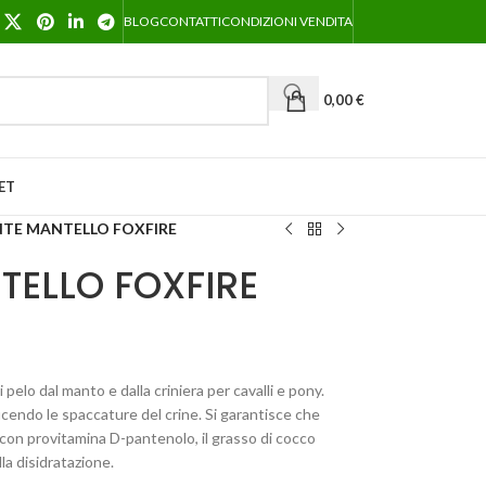
BLOG
CONTATTI
CONDIZIONI VENDITA
0,00
€
ET
NTE MANTELLO FOXFIRE
TELLO FOXFIRE
pelo dal manto e dalla criniera per cavalli e pony.
ucendo le spaccature del crine. Si garantisce che
i, con provitamina D-pantenolo, il grasso di cocco
a disidratazione.